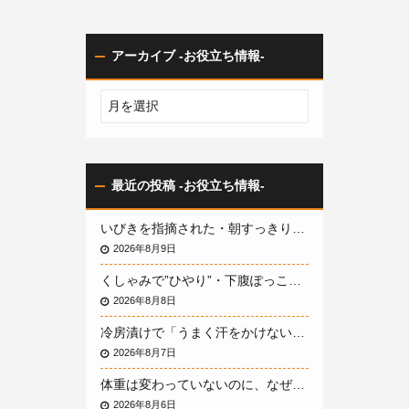
アーカイブ -お役立ち情報-
最近の投稿 -お役立ち情報-
いびきを指摘された・朝すっきり起きられない…40代50代の「いびき」と体の関係、パーソナルトレーニングで整える方法｜大阪のパーソナルジムBEZEL
2026年8月9日
くしゃみで”ひやり”・下腹ぽっこり…40代50代女性の「骨盤まわりの支え」の低下と、パーソナルトレーニングで整える方法｜大阪のパーソナルジムBEZEL
2026年8月8日
冷房漬けで「うまく汗をかけない体」になっていませんか？夏のだるさ・むくみ・夏太りを招く体温調節の低下と、パーソナルトレーニングで整える方法
2026年8月7日
体重は変わっていないのに、なぜ体型だけ老けていく？——“隠れ肥満”のサインと、体重計に頼らず体を変える方法
2026年8月6日