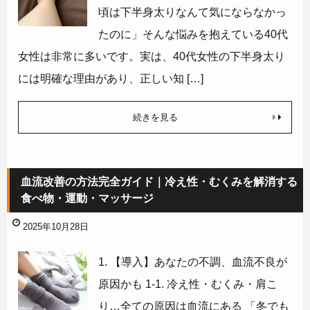
頃は下半身太りなんて気にならなかっ
たのに」そんな悩みを抱えている40代
女性は非常に多いです。実は、40代女性の下半身太り
には明確な理由があり、正しい知 […]
続きを見る
血流改善の方法完全ガイド｜冷え性・むくみを解消する
食べ物・運動・マッサージ
2025年10月28日
1. 【導入】あなたの不調、血流不良が
原因かも 1-1. 冷え性・むくみ・肩こ
り…全ての原因は血流にある 「冬でも