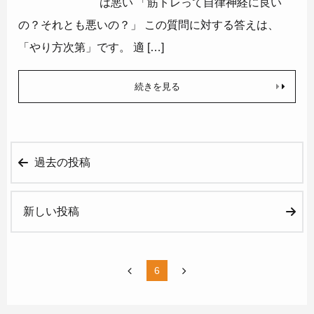
は悪い 「筋トレって自律神経に良い
の？それとも悪いの？」 この質問に対する答えは、
「やり方次第」です。 適 […]
続きを見る
過去の投稿
新しい投稿
3
4
5
6
7
8
9