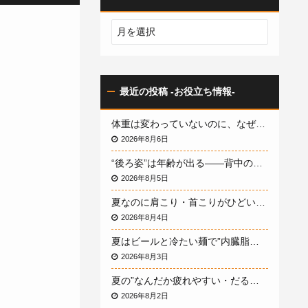
最近の投稿 -お役立ち情報-
体重は変わっていないのに、なぜ体型だけ老けていく？——“隠れ肥満”のサインと、体重計に頼らず体を変える方法
2026年8月6日
“後ろ姿”は年齢が出る——背中のたるみ・丸まった姿勢が「老け見え」を招く原因と、パーソナルトレーニングで整える方法
2026年8月5日
夏なのに肩こり・首こりがひどい…冷房と“夏の冷え”が招く肩こり悪化の原因と、パーソナルトレーニングで巡りを取り戻す方法
2026年8月4日
夏はビールと冷たい麺で”内臓脂肪”が増える？ぽっこりお腹の原因とパーソナルトレーニングで引き締める方法
2026年8月3日
夏の”なんだか疲れやすい・だるい”は隠れ鉄不足かも？発汗の季節に不足しがちな栄養とパーソナルトレーニングで整える方法
2026年8月2日