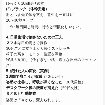
ゆっくり10回繰り返す
(3) プランク（体幹安定）
肘とつま先で体を支え、背中を一直線に
20〜30秒キープ
コツ:
毎日同じ時間に行うと習慣化しやすい。
4. 日常生活で崩さないための工夫
スマホは目の高さ
で操作
30分ごとに立ち上がり軽くストレッチ
椅子の高さ・モニター位置を調整
寝具の見直し（低すぎない枕、適度な反発のマットレ
ス）
5. 続けた人の変化（実例）
3週間で肩こりが激減
（40代女性）
姿勢が改善し、呼吸が深くなった
（30代男性）
デスクワーク後の腰痛が消えた
（50代女性）
まとめと行動提案
姿勢は「今から」変えられます。