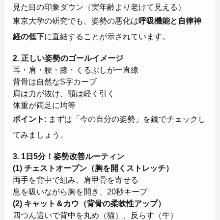
見た目の印象ダウン（実年齢より老けて見える）
東京大学の研究でも、姿勢の悪化は
呼吸機能と自律神
経の低下
に直結することが示されています。
2. 正しい姿勢のゴールイメージ
耳・肩・腰・膝・くるぶしが一直線
背骨は自然なS字カーブ
肩は力が抜け、顎は軽く引く
体重が両足に均等
ポイント:
まずは「今の自分の姿勢」を鏡でチェックし
てみましょう。
3. 1日5分！姿勢改善ルーティン
(1) チェストオープン（胸を開くストレッチ）
両手を背中で組み、肩甲骨を寄せる
息を吸いながら胸を開き、20秒キープ
(2) キャット＆カウ（背骨の柔軟性アップ）
四つん這いで背中を丸め（猫）、反らす（牛）