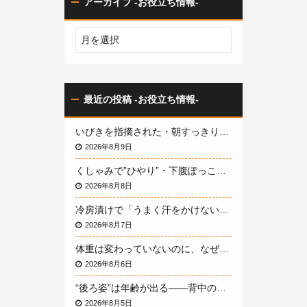
アーカイブ -お役立ち情報-
最近の投稿 -お役立ち情報-
いびきを指摘された・朝すっきり起きられない…40代50代の「いびき」と体の関係、パーソナルトレーニングで整える方法｜大阪のパーソナルジムBEZEL
2026年8月9日
くしゃみで”ひやり”・下腹ぽっこり…40代50代女性の「骨盤まわりの支え」の低下と、パーソナルトレーニングで整える方法｜大阪のパーソナルジムBEZEL
2026年8月8日
冷房漬けで「うまく汗をかけない体」になっていませんか？夏のだるさ・むくみ・夏太りを招く体温調節の低下と、パーソナルトレーニングで整える方法
2026年8月7日
体重は変わっていないのに、なぜ体型だけ老けていく？——“隠れ肥満”のサインと、体重計に頼らず体を変える方法
2026年8月6日
“後ろ姿”は年齢が出る——背中のたるみ・丸まった姿勢が「老け見え」を招く原因と、パーソナルトレーニングで整える方法
2026年8月5日