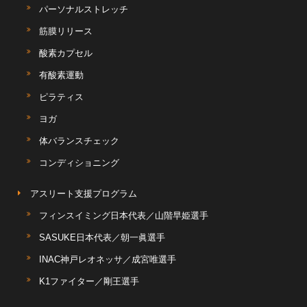
パーソナルストレッチ
筋膜リリース
酸素カプセル
有酸素運動
ピラティス
ヨガ
体バランスチェック
コンディショニング
アスリート支援プログラム
フィンスイミング日本代表／山階早姫選手
SASUKE日本代表／朝一眞選手
INAC神戸レオネッサ／成宮唯選手
K1ファイター／剛王選手