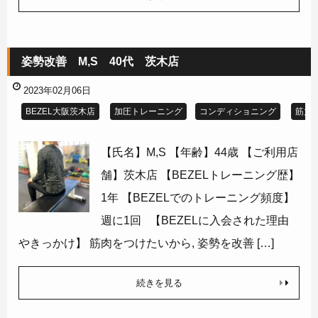
姿勢改善 M,S 40代 茨木店
2023年02月06日
BEZEL大阪茨木店
加圧トレーニング
コンディショニング
筋力
【氏名】M,S 【年齢】44歳 【ご利用店
舗】茨木店 【BEZELトレーニング歴】
1年 【BEZELでのトレーニング頻度】
週に1回 【BEZELに入会された理由
やきっかけ】 筋肉をつけたいから, 姿勢を改善 […]
続きを見る