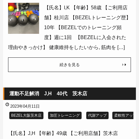
【氏名】I,K 【年齢】58歳 【ご利用店
舗】桂川店 【BEZELトレーニング歴】
10年 【BEZELでのトレーニング頻
度】週に1回 【BEZELに入会された
理由やきっかけ】 健康維持をしたいから, 筋肉を […]
続きを見る
運動不足解消 J,H 40代 茨木店
2023年04月11日
BEZEL大阪茨木店
加圧トレーニング
代謝アップ
柔軟性アップ
【氏名】J,H 【年齢】49歳 【ご利用店舗】茨木店