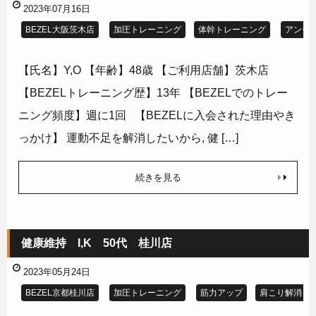
2023年07月16日
BEZEL大阪茨木店
加圧トレーニング
体幹トレーニング
アンチ
【氏名】Y,O 【年齢】48歳 【ご利用店舗】茨木店
【BEZELトレーニング歴】13年 【BEZELでのトレー
ニング頻度】週に1回 【BEZELに入会された理由やき
っかけ】 運動不足を解消したいから, 健 […]
続きを見る
健康維持 I,K 50代 桂川店
2023年05月24日
BEZEL京都桂川店
加圧トレーニング
筋力アップ
肩こり解消