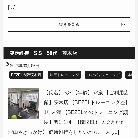
[…]
続きを見る
健康維持 S,S 50代 茨木店
2023年03月06日
BEZEL大阪茨木店
加圧トレーニング
コンディショニング
体幹
【氏名】S,S 【年齢】52歳 【ご利用店
舗】茨木店 【BEZELトレーニング歴】
1年未満 【BEZELでのトレーニング頻
度】週に1回 【BEZELに入会された
理由やきっかけ】 健康維持をしたいから, 一人 […]