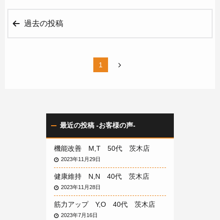
過去の投稿
1
2
3
4
5
6
7
最近の投稿 -お客様の声-
機能改善 M,T 50代 茨木店
2023年11月29日
健康維持 N,N 40代 茨木店
2023年11月28日
筋力アップ Y,O 40代 茨木店
2023年7月16日