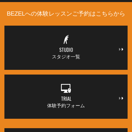
BEZELへの体験レッスンご予約はこちらから
STUDIO
スタジオ一覧
TRIAL
体験予約フォーム