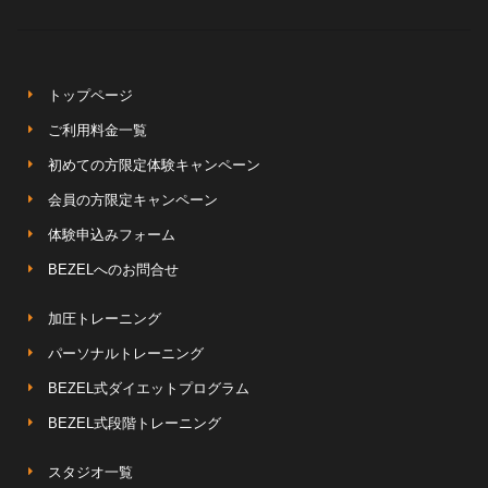
トップページ
ご利用料金一覧
初めての方限定体験キャンペーン
会員の方限定キャンペーン
体験申込みフォーム
BEZELへのお問合せ
加圧トレーニング
パーソナルトレーニング
BEZEL式ダイエットプログラム
BEZEL式段階トレーニング
スタジオ一覧