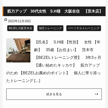
筋力アップ 30代女性 S.H様 大阪在住 【茨木店】
2022年11月19日
BEZEL大阪茨木店
加圧トレーニング
パーソナルトレーニング
【氏名】 S.H様 【性別】 女性 【年
齢】 35歳 【お住まい】 茨木市
【BEZELトレーニング歴】 3年3ヶ月
【通い始めたキッカケ】 筋力アップ
のため 【BEZELお薦めのポイント】 個人に寄り添っ
たトレーニング […]
続きを見る