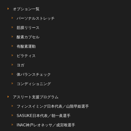
オプション一覧
パーソナルストレッチ
筋膜リリース
酸素カプセル
有酸素運動
ピラティス
ヨガ
体バランスチェック
コンディショニング
アスリート支援プログラム
フィンスイミング日本代表／山階早姫選手
SASUKE日本代表／朝一眞選手
INAC神戸レオネッサ／成宮唯選手