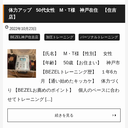
体力アップ 50代女性 M・T様 神戸在住 【住吉
店】
2022年10月23日
BEZEL神戸住吉店
加圧トレーニング
パーソナルトレーニング
【氏名】 M・T様 【性別】 女性
【年齢】 50歳 【お住まい】 神戸市
【BEZELトレーニング歴】 １年6カ
月 【通い始めたキッカケ】 体力づく
り 【BEZELお薦めのポイント】 個人のペースに合わ
せてトレーニング […]
続きを見る